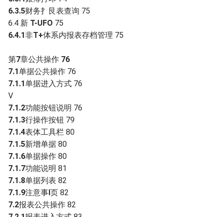
6.3.5
财务扌艮表查询 75
6.4 新
T-UFO
75
6.4.1
非
T+
体系内报表存档管理 75
第
7
章公共操作
76
7.1
单据公共操作 76
7.1.1
单据进入方式 76
V
7.1.2
功能按钮说明 76
7.1.3
行操作按钮 79
7.1.4
表体工具栏 80
7.1.5
新增单据 80
7.1.6
单据操作 80
7.1.7
功能说明 81
7.1.8
单据列表 82
7.1.9
注意事
I
页 82
7.2
报表公共操作 82
7.2.1
报表进入方式 83