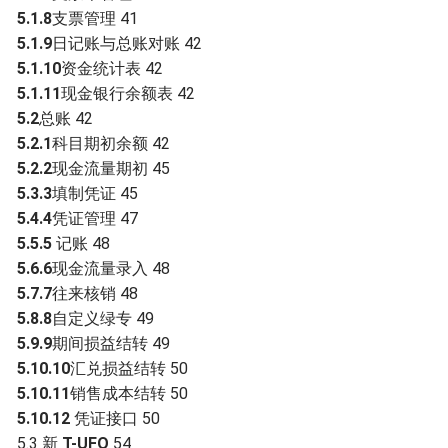
5.1.8
支票管理 41
5.1.9
日记账与总账对账 42
5.1.10
资金统计表 42
5.1.1
1
现金银行余额表 42
5.2
总账 42
5.2.1
科目期初余额 42
5.2.2
现金流量期初 45
5.3.3
填制凭证 45
5.4.4
凭证管理 47
5.5.5
记账 48
5.6.6
现金流量录入 48
5.7.7
往来核销 48
5.8.8
自定义绿专 49
5.9.9
期间损益结转 49
5.10.10
汇兑损益结转 50
5.10.11
销售成本结转 50
5.10.12
凭证接口 50
5.3 新
T-UFO
54