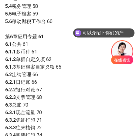
5.4
税务管理 58
5.5
电子档案 59
5.6
移动财税工作台 60
可以介绍下你们的产品么？
第
6
章应用专题
61
6.1
公共 61
6.1.1
多币种 61
6.1.2
单据自定义项 62
6.1.3
基础档案自定义项 65
6.2
岀纳管理 66
6.2.1
日记账 66
6.2.2
银行对账 67
6.2.3
支票管理 68
6.3
总账 70
6.3.1
现金流量 70
6.3.2
凭证打印 71
6.3.3
往来核销 72
6.3.4
账簿打印 74