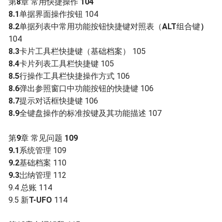
第
8
章 常用快捷操作
104
8.1
单据界面操作按钮 104
8.2
单据列表中常用功能按钮快捷键对照表（
ALT
组合键
）
104
8.3
卡片工具栏快捷键（基础档案） 105
8.4
卡片列表工具栏快捷键 105
8.5
行操作工具栏快捷操作方式 106
8.6
弹出参照窗口中功能按钮的快捷键 106
8.7
提示对话框快捷键 106
8.9
全键盘操作的标准按键及其功能描述 107
第
9
章 常见问题
109
9.1
系统管理 109
9.2
基础档案 110
9.3
岀纳管理 112
9.4 总账 114
9.5 新
T-UFO
114