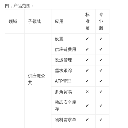
四，产品范围：
标
专
领域
子领域
应用
准
业
版
版
设置
✔
✔
供应链费用
✔
✔
发运管理
✔
✔
需求跟踪
✔
✔
供应链公
ATP管理
✔
✔
共
多角贸易
✕
✔
动态安全库
✔
✔
存
物料需求单
✔
✔