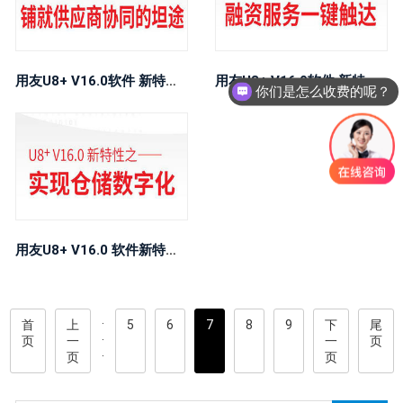
用友U8+ V16.0软件 新特性之铺就供应商协同的坦途
用友U8+ V16.0软件 新特性之融资服务一键触达
你们是怎么收费的呢？
用友U8+ V16.0 软件新特性之实现仓储数字化
·
首
上
5
6
7
8
9
下
尾
·
页
一
一
页
·
页
页