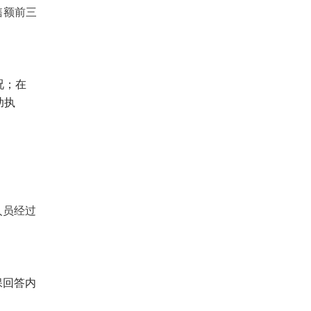
售额前三
况；在
助执
人员经过
保回答内