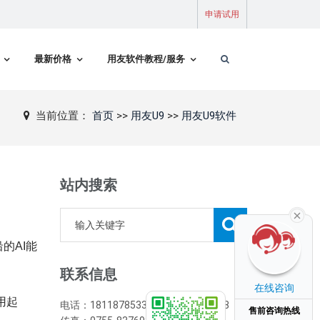
申请试用
最新价格
用友软件教程/服务
当前位置：
首页
>>
用友U9
>>
用友U9软件
站内搜索
的AI能
联系信息
在线咨询
用起
电话：18118785333/0755-83763838
售前咨询热线