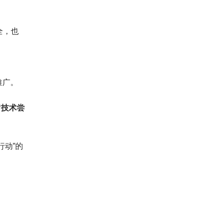
全，也
推广。
“技术尝
行动”的