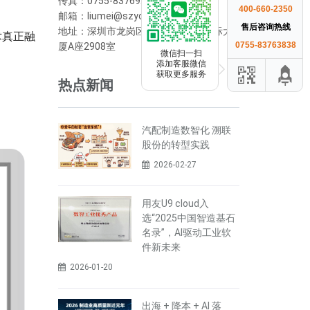
传真：0755-83769208
400-660-2350
邮箱：liumei@szyonyou.cn
售后咨询热线
地址：深圳市龙岗区横岗街道荣德国际大
术真正融
0755-83763838
厦A座2908室
微信扫一扫
添加客服微信
获取更多服务
热点新闻
汽配制造数智化 溯联
股份的转型实践
2026-02-27
用友U9 cloud入
选“2025中国智造基石
名录”，AI驱动工业软
件新未来
2026-01-20
出海 + 降本 + AI 落