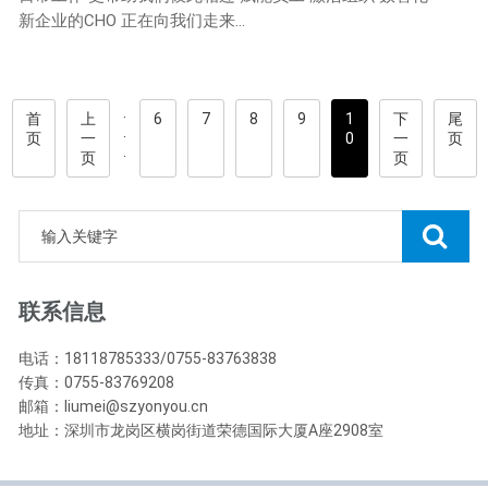
新企业的CHO 正在向我们走来...
·
首
上
6
7
8
9
1
下
尾
·
页
一
0
一
页
·
页
页
联系信息
电话：18118785333/0755-83763838
传真：0755-83769208
邮箱：liumei@szyonyou.cn
地址：深圳市龙岗区横岗街道荣德国际大厦A座2908室