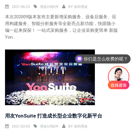
2021-06-23
用友U9软件
BY
深圳用友
本次202009版本发布主要新增采购服务、设备后服务、应
用构建服务、智能分析服务等全新亮点新功能，快跟随小
编一起来探探！ 一站式采购服务，让企业采购更简单 新版
Yon...
你们是怎么收费的呢？
现在有优惠活动么？
用友YonSuite 打造成长型企业数字化新平台
2021-02-03
用友U9软件
BY
深圳用友