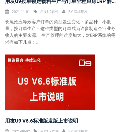
用友U9按单锁定物料生产与订单全程跟踪LRP 解决方案
2021-11-01
用友U9软件
BY
深圳用友
长尾效应导致客户订单的类型发生变化：多品种、小批
量，按订单生产－这种类型的订单成为许多制造企业业务
收入的主要来源。 生产管理的难度加大，对ERP系统的需
求有如下几点：...
用友U9 V6.6标准版发版上市说明
2021-08-02
用友U9软件
BY
深圳用友