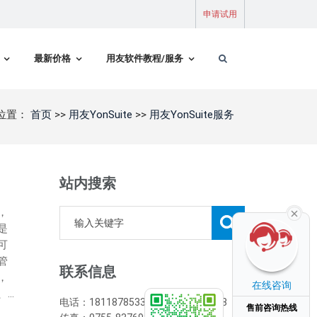
申请试用
最新价格
用友软件教程/服务
位置：
首页
>>
用友YonSuite
>>
用友YonSuite服务
站内搜索
，
是
可
管
联系信息
，
在线咨询
..
电话：18118785333/0755-83763838
售前咨询热线