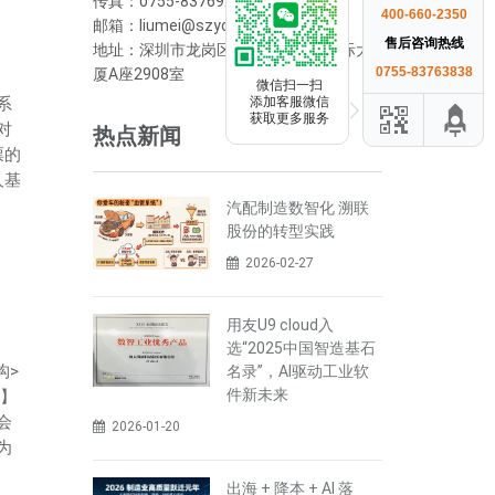
传真：0755-83769208
400-660-2350
邮箱：liumei@szyonyou.cn
售后咨询热线
地址：深圳市龙岗区横岗街道荣德国际大
0755-83763838
厦A座2908室
微信扫一扫
系
添加客服微信
获取更多服务
对
热点新闻
票的
人基
汽配制造数智化 溯联
股份的转型实践
2026-02-27
用友U9 cloud入
选“2025中国智造基石
构>
名录”，AI驱动工业软
件新未来
增】
会
2026-01-20
为
出海 + 降本 + AI 落