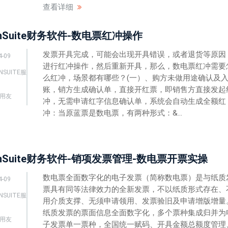
查看详细
nSuite财务软件-数电票红冲操作
发票开具完成，可能会出现开具错误，或者退货等原因
4-09
进行红冲操作，然后重新开具，那么，数电票红冲需要
NSUITE服
么红冲，场景都有哪些？(一）、购方未做用途确认及
账，销方生成确认单，直接开红票，即销售方直接发起
用友
冲，无需申请红字信息确认单，系统会自动生成全额红
冲：当原蓝票是数电票，有两种形式：&...
nSuite财务软件-销项发票管理-数电票开票实操
数电票全面数字化的电子发票（简称数电票）是与纸质
4-09
票具有同等法律效力的全新发票，不以纸质形式存在、
NSUITE服
用介质支撑、无须申请领用、发票验旧及申请增版增量
纸质发票的票面信息全面数字化，多个票种集成归并为
用友
子发票单一票种，全国统一赋码、开具金额总额度管理