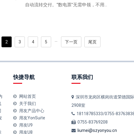
自动流转交付。“数电票”无需申领，不用...
···
2
3
4
5
下一页
尾页
快捷导航
联系我们
内
网站首页
深圳市龙岗区横岗街道荣德国际
战
关于我们
2908室
同
用友产品中心
18118785333/0755-8376383
发
用友YonSuite
0755-83769208
用友U9
liumei@szyonyou.cn
能
用友U8