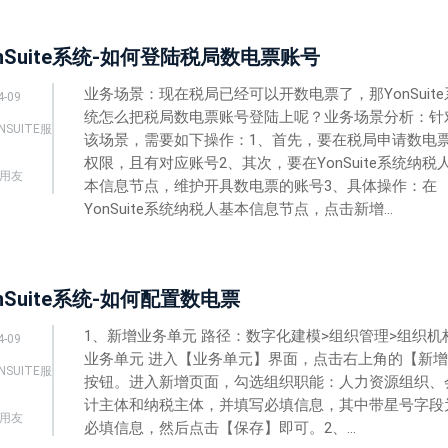
nSuite系统-如何登陆税局数电票账号
业务场景：现在税局已经可以开数电票了，那YonSuite
4-09
统怎么把税局数电票账号登陆上呢？业务场景分析：针
NSUITE服
该场景，需要如下操作：1、首先，要在税局申请数电
权限，且有对应账号2、其次，要在YonSuite系统纳税
用友
本信息节点，维护开具数电票的账号3、具体操作：在
YonSuite系统纳税人基本信息节点，点击新增...
nSuite系统-如何配置数电票
1、新增业务单元 路径：数字化建模>组织管理>组织机
4-09
业务单元 进入【业务单元】界面，点击右上角的【新
NSUITE服
按钮。进入新增页面，勾选组织职能：人力资源组织、
计主体和纳税主体，并填写必填信息，其中带星号字段
用友
必填信息，然后点击【保存】即可。2、...