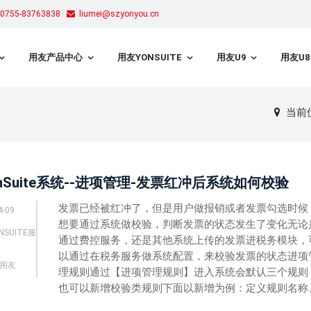
755-83763838
liumei@szyonyou.cn
用友产品中心
用友YONSUITE
用友U9
用友U8
当前
nSuite系统--进项管理-发票红冲后系统如何校验
发票已经被红冲了，但是用户做报销或者发票勾选时候
4-09
想要通过系统做校验，判断发票的状态发生了变化无论
NSUITE服
通过费控服务，还是其他系统上传的发票进税务模块，
以通过在税务服务做系统配置，来校验发票的状态进项
用友
理规则通过【进项管理规则】进入系统会默认三个规则
也可以新增校验类规则下面以新增为例：定义规则名称、.