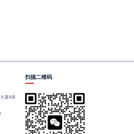
扫描二维码
大厦A座
8