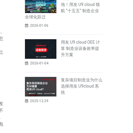
地！用友 U9 cloud 领
航 “十五五” 制造企业
全球化跃迁
2026-01-06
，
怎
用友 U9 cloud OEE 计
入
算 制造业设备效率提
红
升方案
2026-01-04
复杂项目制造业为什么
选择用友 U9cloud 系
统
2025-12-29
发
不
。
电
、